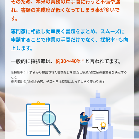
そのため、本来の業務の片手間に行うと不備や漏
れ、
書類の完成度が低くなってしまう事が多いで
す。
専門家に相談し効率良く書類をまとめ、スムーズに
申請することで
作業の手間だけでなく、採択率
も向
※
上します。
一般的に採択率は、
約30～40％
と言われてます。
※
※採択率：申請者から提出された書類などを審査し補助/助成金の事業者を決定する
こと
※各補助金/助成金内容、予算や申請時期によって大きく変わります