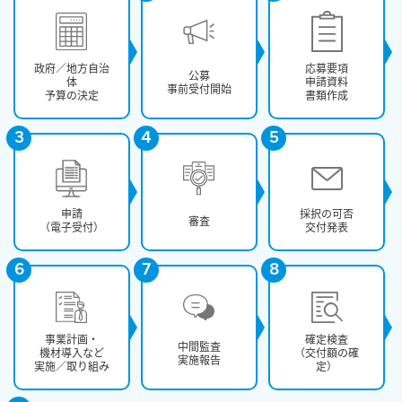
政府／地方自治
応募要項
公募
体
申請資料
事前受付開始
予算の決定
書類作成
3
4
5
申請
採択の可否
審査
（電子受付）
交付発表
6
7
8
事業計画・
確定検査
中間監査
機材導入など
（交付額の確
実施報告
実施／取り組み
定）