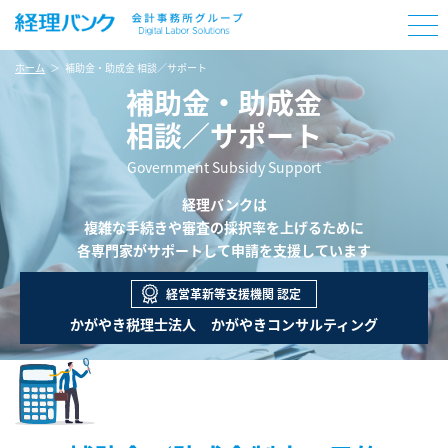
ホーム
補助金・助成金 相談／サポート
補助金・助成金
相談／サポート
Government Subsidy Support
経理バンクは
複雑な手続きや審査の採択率を上げるために
各専門家がサポートして申請を支援しています
経営革新等支援機関 認定
かがやき税理士法人
かがやきコンサルティング